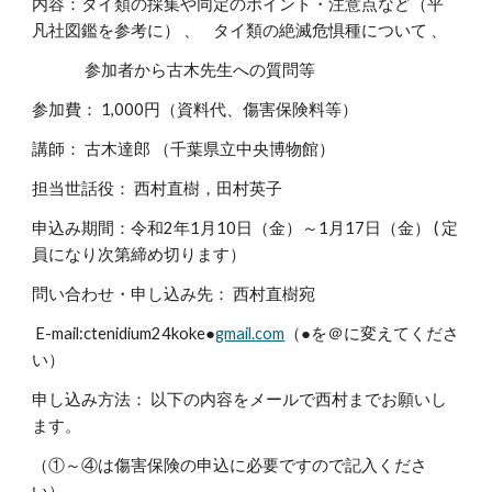
内容：タイ類の採集や同定のポイント・注意点など（平
凡社図鑑を参考に） 、 タイ類の絶滅危惧種について 、
参加者から古木先生への質問等
参加費： 1,000円（資料代、傷害保険料等）
講師： 古木達郎 （千葉県立中央博物館）
担当世話役： 西村直樹，田村英子
申込み期間：令和2年1月10日（金）～1月17日（金） ( 定
員になり次第締め切ります）
問い合わせ・申し込み先： 西村直樹宛
E-mail:ctenidium24koke●
gmail.com
（●を＠に変えてくださ
い）
申し込み方法： 以下の内容をメールで西村までお願いし
ます。
（①～④は傷害保険の申込に必要ですので記入くださ
い）