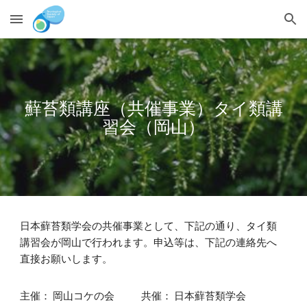
Skip to main content
Skip to navigation
蘚苔類講座（共催事業）タイ類講
習会（岡山）
日本蘚苔類学会の共催事業として、下記の通り、タイ類
講習会が岡山で行われます。申込等は、下記の連絡先へ
直接お願いします。
主催： 岡山コケの会 共催： 日本蘚苔類学会