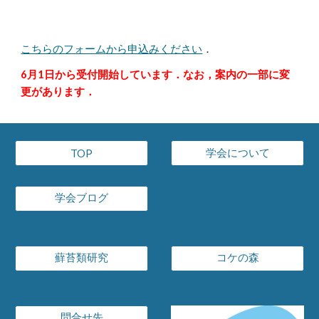
こちらのフォームから申込みください
．
6月1日から受付開始しています．なお，案内の一部に変
更があります．
学会について
TOP
学会ブログ
蘚苔類研究
コケの森
問合せ先