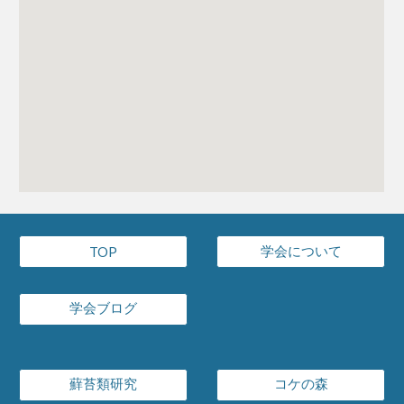
学会について
TOP
学会ブログ
蘚苔類研究
コケの森