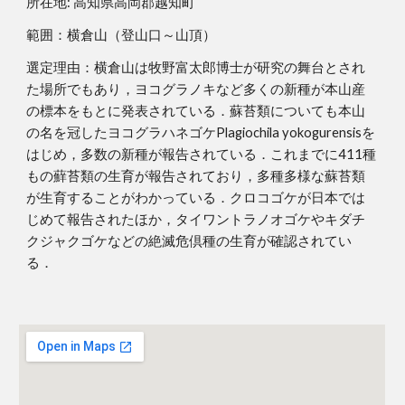
所在地: 高知県高岡郡越知町
範囲：横倉山（登山口～山頂）
選定理由：横倉山は牧野富太郎博士が研究の舞台とされ
た場所でもあり，ヨコグラノキなど多くの新種が本山産
の標本をもとに発表されている．蘇苔類についても本山
の名を冠したヨコグラハネゴケPlagiochila yokogurensisを
はじめ，多数の新種が報告されている．これまでに411種
もの蘚苔類の生育が報告されており，多種多様な蘇苔類
が生育することがわかっている．クロコゴケが日本では
じめて報告されたほか，タイワントラノオゴケやキダチ
クジャクゴケなどの絶滅危倶種の生育が確認されてい
る．