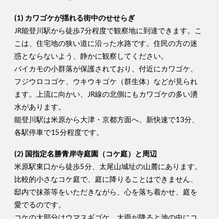
(1) カワゴケが揺れる街中のせせらぎ
JR能登川駅から徒歩7分程度で観察地に到達できます。こ
こは、住宅地の狭い道に沿った水路です。住民の方の迷
惑とならないよう、静かに観察してください。
バイカモの小群落が保護されており、付近にカワゴケ、
フジウロコゴケ、ウキウキゴケ（群生体）などが見られ
ます。上流に向かい、JR線の北側にもカワゴケの多い湧
水があります。
能登川駅は米原から大津・京都方面へ、新快速で13分、
各駅停車で15分程度です。
(2) 国指定名勝青岸寺庭園（コケ庭）と周辺
米原駅東口から徒歩5分、太尾山城址の山麓にあります。
比較的小さなコケ庭で、庭に降りることはできません、
邸内で抹茶等をいただきながら、心を落ち着かせ、庭を
愛でるのです。
コケの大部分はウマスギゴケ、大雨が降ると池の中にコ