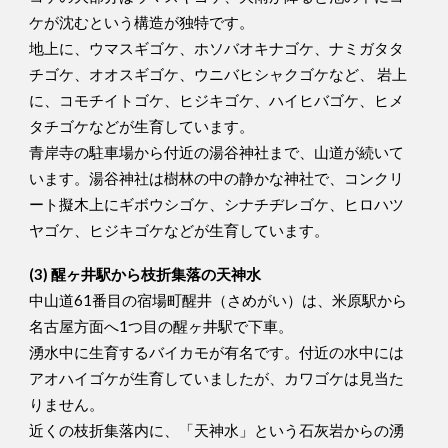
ケが沈むという構造が独特です。
地上に、ウマスギゴケ、ホソバオキナゴケ、ナミガタタ
チゴケ、オオスギゴケ、ウニバヒシャクゴケなど、 岩上
に、コモチイトゴケ、ヒジキゴケ、ハイヒバゴケ、ヒメ
タチゴケなどが生育しています。
青岸寺の駐車場から付近の湯谷神社まで、山道が続いて
います。湯谷神社は樹林の中の静かな神社で、コンクリ
ート擬木上にギボウシゴケ、シナチヂレゴケ、ヒロハツ
ヤゴケ、ヒジキゴケなどが生育しています。
(3) 醒ヶ井駅から枝折集落の天神水
中山道61番目の宿場町醒井（さめがい）は、米原駅から
名古屋方面へ1つ目の醒ヶ井駅で下車。
湧水中に生育するバイカモが有名です。付近の水中には
アオハイゴケが生育していましたが、カワゴケは見当た
りません。
近くの枝折集落内に、「天神水」という石灰岩からの湧