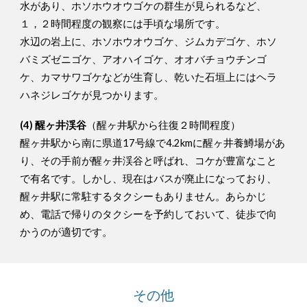
水があり、ホソホウオウゴケの群生が見られるなど、
１，２時間程度の観察には手頃な場所です。
水辺の岩上に、ホソホウオウゴケ、ジムカデゴケ、ホソ
バミズゼニゴケ、アオハイゴケ、オオバチョウチンゴ
ケ、カマサワゴケなどが生育し、乾いた石垣上にはヘラ
ハネジレゴケが見つかります。
(4) 醒ヶ井渓谷
（醒ヶ井駅から往復２時間程度）
醒ヶ井駅から南に県道17号線で4.2kmに醒ヶ井養鱒場があ
り、その手前が醒ヶ井渓谷と呼ばれ、コケが豊富なこと
で有名です。しかし、現在はバスが廃止になっており、
醒ヶ井駅に常駐するタクシーもありません。あらかじ
め、電話で帰りのタクシーを予約しておいて、徒歩で向
かうのが適切です。
その他