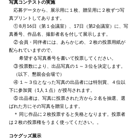
写真コンテストの実施
応募データから、展示用に１枚、贈呈用に２枚ずつ写
真プリントしてあります。
① 8月16日（第１会議室）、17日（第2会議室）に、写
真番号、作品名、撮影者名を付して展示します。
② 会員・同伴者には、あらかじめ、２枚の投票用紙が
配られていますので、
希望する写真番号を書いて投票してください。
③ 投票数により、出品写真の１～３位を決定します。
（以下、懇親会会場で）
④ １～３位となった写真の出品者には特別賞、４位以
下に参加賞（1人１点）が授与されます。
⑤ 出品者は、写真に投票された方から２名を抽選、選
ばれた方にその写真を贈呈します。
＊ 同じ作品に２枚投票すると失格となります。投票者
は２枚の投票権をうまく使ってください。。
コケグッズ展示