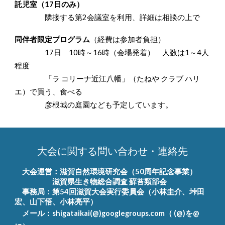
託児室（17日のみ）
隣接する第2会議室を利用、詳細は相談の上で
同伴者限定プログラム
（経費は参加者負担）
17日 10時～16時（会場発着） 人数は1～4人
程度
「ラ コリーナ近江八幡」（たねや クラブ ハリ
エ）で買う、食べる
彦根城の庭園なども予定しています。
大会に関する問い合わせ・連絡先
大会運営：滋賀自然環境研究会（50周年記念事業）
滋賀県生き物総合調査 蘚苔類部会
事務局：第54回滋賀大会実行委員会（小林圭介、垰田
宏、山下悟、小林亮平）
メール：shigataikai(@)googlegroups.com（ (@)を@