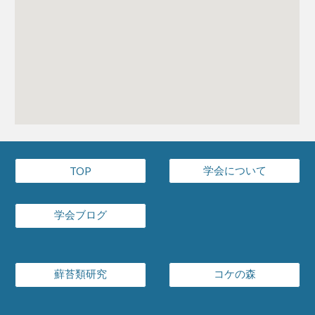
学会について
TOP
学会ブログ
蘚苔類研究
コケの森